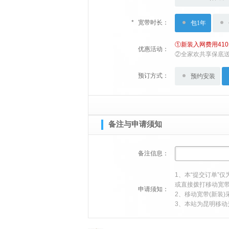
*
宽带时长：
包1年
①新装入网费用41
优惠活动：
②全家欢共享保底送宽
预订方式：
预约安装
备注与申请须知
备注信息：
1、本“提交订单”
或直接拨打移动宽带中
申请须知：
2、移动宽带(新装
3、本站为昆明移