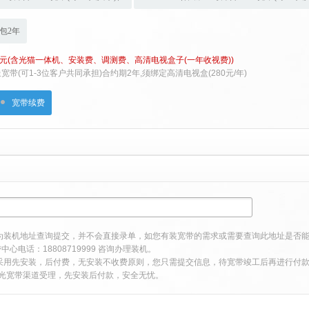
包2年
0元(含光猫一体机、安装费、调测费、高清电视盒子(一年收视费))
带(可1-3位客户共同承担)合约期2年,须绑定高清电视盒(280元/年)
宽带续费
1
2
3
4
仅为装机地址查询提交，并不会直接录单，如您有装宽带的需求或需要查询此地址是否
心电话：18808719999 咨询办理装机。
)采用先安装，后付费，无安装不收费原则，您只需提交信息，待宽带竣工后再进行付
动光宽带渠道受理，先安装后付款，安全无忧。