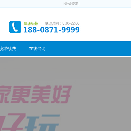
[会员登陆]
宽带续费
在线咨询