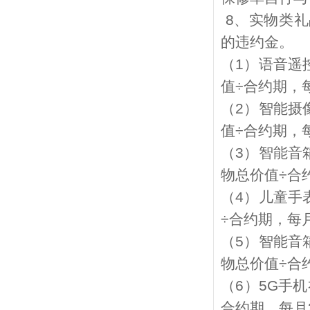
8
、实物类礼
的违约金。
（
1
）语音遥
值
÷
合约期，
（
2
）智能摄
值
÷
合约期，
（
3
）智能音
物总价值
÷
合
（
4
）儿童手
÷
合约期，每
（
5
）智能音
物总价值
÷
合
（
6
）
5G
手机
合约期，每月