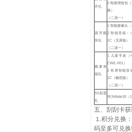
2.
电视增值包（
开礼
换）
（二选一）
1.
智能摄像头：
眉开眼
2.
智能音箱：
笑礼
1C
（无屏版）
（二选一）
1.
儿童手表（
CW/L-001
）
阖家幸
2.
有屏智能音
福礼
1C
（畅想版）
（二选一）
5G
彩蛋
华为
Mate30
（
礼
五、刮刮卡获
1.
积分兑换
码至多可兑换