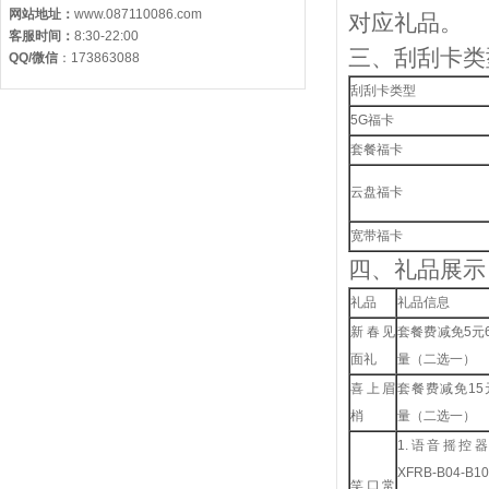
网站地址：
www.087110086.com
对应礼品。
客服时间：
8:30-22:00
三、刮刮卡类
QQ/微信
：
173863088
刮刮卡类型
5G
福卡
套餐福卡
云盘福卡
宽带福卡
四、礼品展示
礼品
礼品信息
新春见
套餐费减免
5
元
面礼
量（二选一）
喜上眉
套餐费减免
15
梢
量（二选一）
1.
语音摇控器
XFRB-B04-B10
笑口常