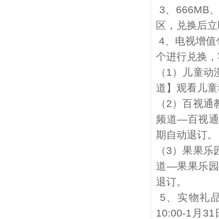
3
、
666MB
区，兑换后立
4
、电视增值
个进行兑换，
（
1
）儿童动
道】观看儿童
（
2
）百视通
频道
—
百视通
期自动退订。
（
3
）果果乐
道
—
果果乐园
退订。
5
、实物礼
10:00-1
月
31