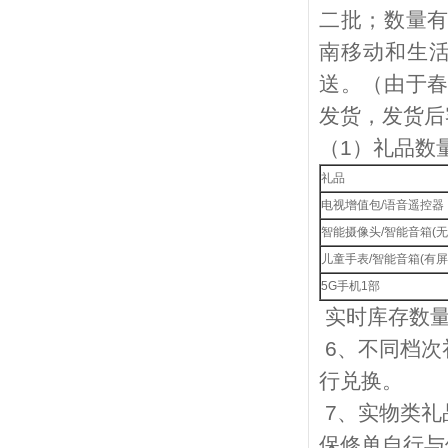
二批；数量
南移动和生
送。（由于
发货，发货后
（
1
）礼品数
礼品
电视增值包
/
语音遥控器
智能摄像头
/
智能音箱
(
无
儿童手表
/
智能音箱
(
有屏
5G
手机
1
部
实时库存数
6
、不同档次
行兑换。
7
、实物类礼
保修单自行与