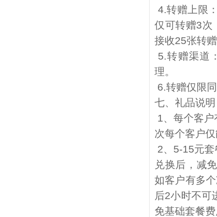
4.
转赠上限
仅可转赠
3
次
接收
25
张转赠
5.
转赠渠道
理。
6.
转赠仅限同
七、礼品说明
1
、每个客户
次每个客户仅
2
、
5-15
元套
兑换后，减
如客户有多个
后
2
小时不可
免基础套餐费