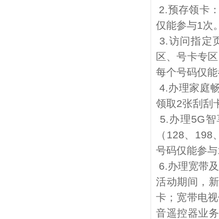
2.
预存领卡
仅能参与
1
次
3.
访问指定
区、号卡专区
每个号码仅能
4.
办理家庭
领取
2
张刮刮
5.
办理
5G
智
（
128
、
198
号码仅能参与
6.
办理宽带及
活动期间，
卡；宽带电视
音遥控器业