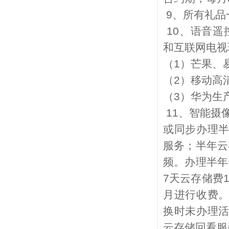
9
、所有礼品
10
、语音遥
和互联网电视
（
1
）芒果、
（
2
）移动高
（
3
）华为生
11
、智能摄
或同步办理
服务；半年云
频。办理半年
7
天云存储费
月进行收费
换时未办理
云存储回看服