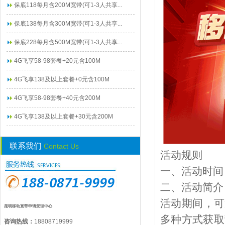
保底118每月含200M宽带(可1-3人共享...
保底138每月含300M宽带(可1-3人共享...
保底228每月含500M宽带(可1-3人共享...
4G飞享58-98套餐+20元含100M
4G飞享138及以上套餐+0元含100M
4G飞享58-98套餐+40元含200M
4G飞享138及以上套餐+30元含200M
联系我们
Contact Us
活动规则
一、活动时间
二、活动简介
活动期间，可
昆明移动宽带申请受理中心
多种方式获取
咨询热线：
18808719999