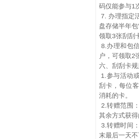
码仅能参与
1
7.
办理指定
盘存储半年包
领取
3
张刮刮
8.
办理和包
户，可领取
2
六、刮刮卡规
1.
参与活动
刮卡，每位
消耗的卡。
2.
转赠范围
其余方式获得
3.
转赠时间
末最后一天不