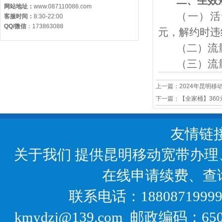
二、生效
网站地址：
www.087110086.com
（一）活
客服时间：
8:30-22:00
QQ/微信
：
173863088
元，解约时违约
（二）流
（三）流
上一篇：
2024年昆明移
下一篇：
【全家桶】360
友情链
关于我们
提供昆明移动宽带办理
在线申请续费、查
联系电话：18808719999
kmydzj@139.com 邮政编码