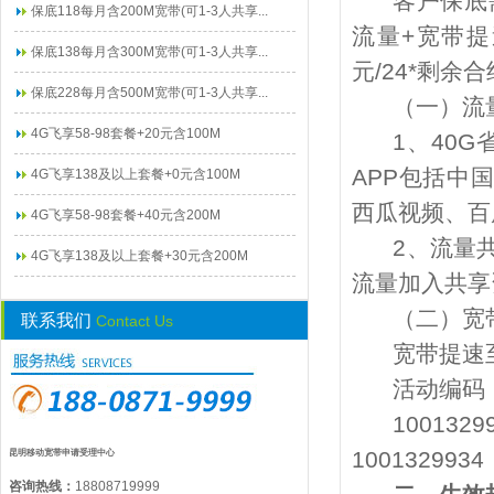
客户保底
保底118每月含200M宽带(可1-3人共享...
流量+宽带提
保底138每月含300M宽带(可1-3人共享...
元/24*剩余
保底228每月含500M宽带(可1-3人共享...
（一）流
4G飞享58-98套餐+20元含100M
1、40
APP包括中
4G飞享138及以上套餐+0元含100M
西瓜视频、百
4G飞享58-98套餐+40元含200M
2、流量
4G飞享138及以上套餐+30元含200M
流量加入共享
（二）宽
联系我们
Contact Us
宽带提速
活动编码
10013
10013299
昆明移动宽带申请受理中心
咨询热线：
18808719999