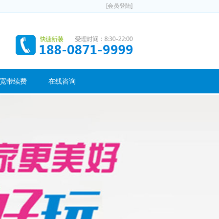
[会员登陆]
宽带续费
在线咨询