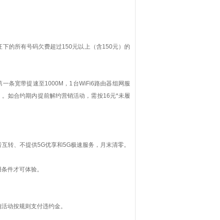
下的所有号码欠费超过150元以上（含150元）的
第一条宽带提速至
1000M，1台WiFi6路由器组网服
网等）。如合约期内提前解约营销活动，需按1
6
元
*未履
语音互转、不提供5G优享和5G极速服务，月末清零。
用条件才可体验。
销活动按规则支付违约金。