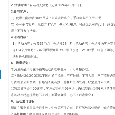
2.
活动时间：
自活动支撑之日起至
202
4
年
12月31日。
3.参与客户：
1）使用云南移动200M及以上家庭宽带客户，手机套餐不低于28元。
2）不可参与客户：疑似养卡客户、4GCPE用户、特殊优惠用户及同一身份证
用户不可参加活动。
4.活动内容：
1）活动内容：收费25元/月，合约期24个月，活动内容为合约期内客户
享
1
2
3
4
务+24个月每月5GB
全国通用
流量
+WiFi增值服务（WiFi助手、绿色上
约月份承担违约金。
5、流量规则：
①流量商品只可在小福袋活动办理中使用，不可单独办理。
②为5G/4G/3G/2G网络下国内通用流量，不可转赠、不可共享、不可流量
③办理后立即生效，特惠包长期有效，需客户主动取消，取消后月末失效。
④该流量不提供5G速率，客户如需使用5G网络，仍然需要达到5G网络的使
④各档次特惠流量包不互斥，可重复办理，办不了后流量叠加。
6、活动退订说明
活动在调测服务完毕后生效，生效后不可返销，只可解约营销活动，解约营
7.
停机规则：
整月停机保号
/挂失停机，合约期顺延.