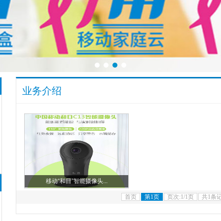
业务介绍
移动“和目”智能摄像头...
首页
第1页
页次:1/1页
共1条