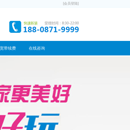
[会员登陆]
宽带续费
在线咨询