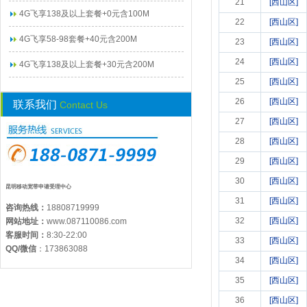
21
[西山区]
4G飞享138及以上套餐+0元含100M
22
[西山区]
4G飞享58-98套餐+40元含200M
23
[西山区]
24
[西山区]
4G飞享138及以上套餐+30元含200M
25
[西山区]
26
[西山区]
联系我们
Contact Us
27
[西山区]
28
[西山区]
29
[西山区]
30
[西山区]
昆明移动宽带申请受理中心
31
[西山区]
咨询热线：
18808719999
32
[西山区]
网站地址：
www.087110086.com
客服时间：
8:30-22:00
33
[西山区]
QQ/微信
：
173863088
34
[西山区]
35
[西山区]
36
[西山区]